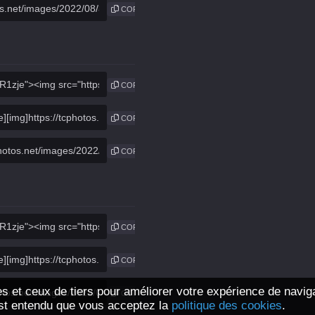
COPIE
COPIE
COPIE
COPIE
COPIE
COPIE
s et ceux de tiers pour améliorer votre expérience de navig
COPIE
l est entendu que vous acceptez la
politique des cookies
.