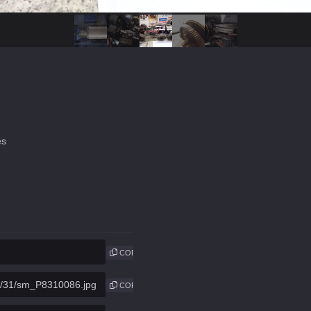
es
COPIE
COPIE